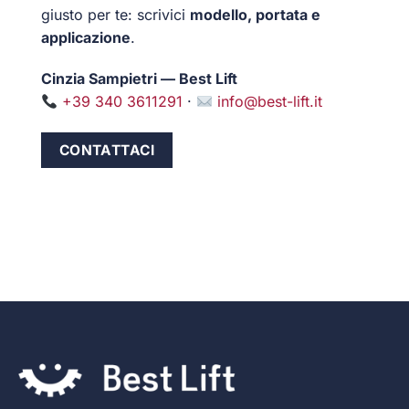
giusto per te: scrivici
modello, portata e
applicazione
.
Cinzia Sampietri — Best Lift
+39 340 3611291
·
info@best-lift.it
CONTATTACI