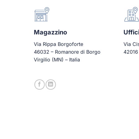
Magazzino
Uffi
Via Rippa Borgoforte
Via Ci
46032 – Romanore di Borgo
42016 
Virgilio (MN) – Italia