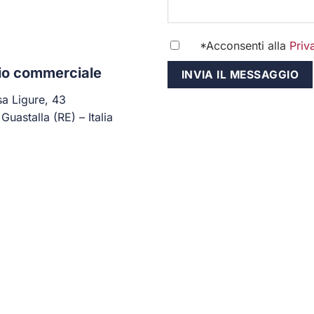
*Acconsenti alla
Priv
cio commerciale
sa Ligure, 43
Guastalla (RE) – Italia