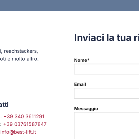
Inviaci la tua 
i, reachstackers,
ti e molto altro.
Nome*
Email
tti
Messaggio
e:
+39 340 3611291
o:
+39 03761587847
:
info@best-lift.it