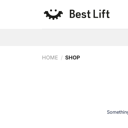
Salta
ai
contenuti
HOME
/
SHOP
Something