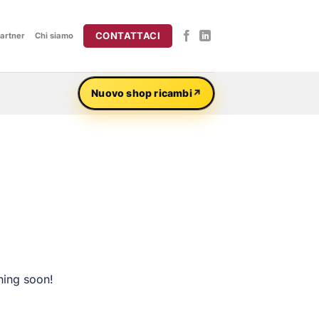
CONTATTACI
artner
Chi siamo
Nuovo shop ricambi
hing soon!