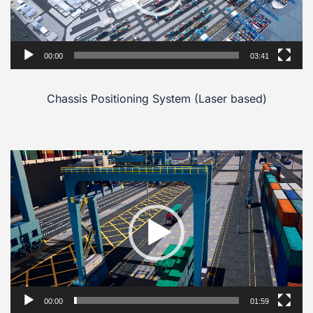
00:00
03:41
Chassis Positioning System (Laser based)
Video
Player
00:00
01:59