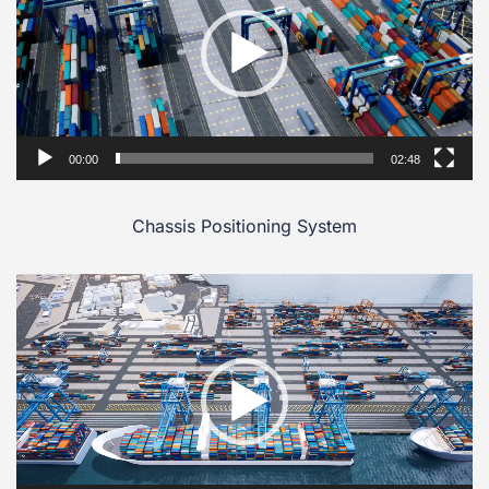
00:00
02:48
Chassis Positioning System
Video
Player